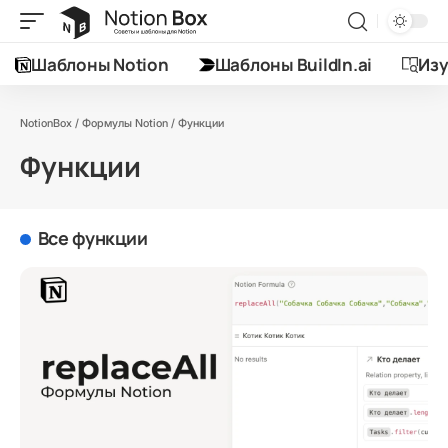
Шаблоны Notion
Шаблоны BuildIn.ai
Изу
NotionBox
/
Формулы Notion
/
Функции
Функции
Все функции