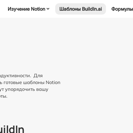
Изучение Notion
Шаблоны BuildIn.ai
Формулы
одуктивности. Для
ь готовые шаблоны Notion
гут упорядочить вашу
ты.
ildIn