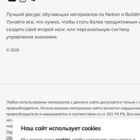
Лучший ресурс обучающих материалов по Notion и BuildIn
Узнайте все, что нужно, чтобы стать более продуктивным 
создать свой второй мозг, или персональную систему
управления знаниями.
© 2026
Любое использование материалов с данного сайта допускается только 
правообладателя. Использование материалов сайта является нарушени
правообладателя и наказывается в соответствии со ст. 201 УК РБ. Вся 
на сайте не является публичной офертой, определяемой положениями С
кодекса РБ.
Наш сайт использует cookies
Договор оферта
Обмен и возврат
Мы используем
cookies
, чтобы сохранять ваш поиск и