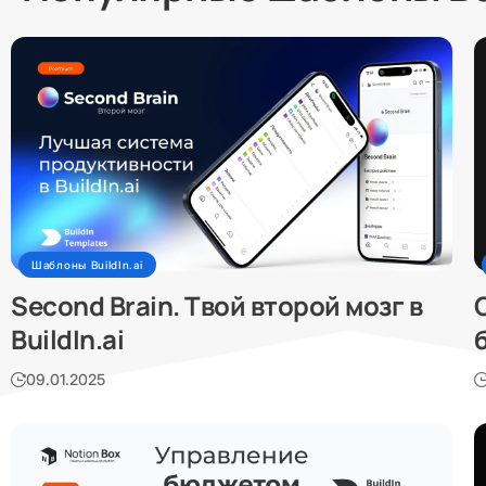
Шаблоны BuildIn.ai
Second Brain. Твой второй мозг в
BuildIn.ai
б
09.01.2025