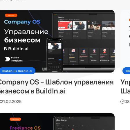
Шаблоны BuildIn.ai
Ша
Company OS – Шаблон управления
Уп
изнесом в BuildIn.ai
Ша
21.02.2025
08