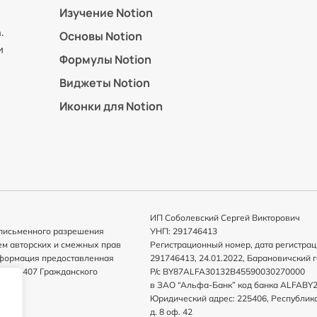
Изучение Notion
.
Основы Notion
и
Формулы Notion
Виджеты Notion
Иконки для Notion
ИП Соболевский Сергей Викторович
с письменного разрешения
УНП: 291746413
ем авторских и смежных прав
Регистрационный номер, дата регистрац
информация предоставленная
291746413, 24.01.2022, Барановичский 
татьи 407 Гражданского
Р/с BY87ALFA30132B45590030270000
в ЗАО “Альфа-Банк” код банка ALFABY
Юридический адрес: 225406, Республика 
д. 8 оф. 42