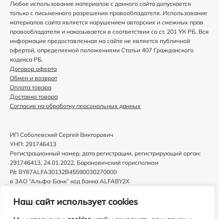
Любое использование материалов с данного сайта допускается
только с письменного разрешения правообладателя. Использование
материалов сайта является нарушением авторских и смежных прав
правообладателя и наказывается в соответствии со ст. 201 УК РБ. Вся
информация предоставленная на сайте не является публичной
офертой, определяемой положениями Статьи 407 Гражданского
кодекса РБ.
Договор оферта
Обмен и возврат
Оплата товара
Доставка товара
Согласие на обработку персональных данных
ИП Соболевский Сергей Викторович
УНП: 291746413
Регистрационный номер, дата регистрации, регистрирующий орган:
291746413, 24.01.2022, Барановичский горисполком
Р/с BY87ALFA30132B45590030270000
в ЗАО “Альфа-Банк” код банка ALFABY2X
Юридический адрес: 225406, Республика Беларусь, Брестская
область обл., г. Барановичи, ул. Жукова, д. 8 оф. 42
Наш сайт использует cookies
В торговом реестре с 30.12.2024.
Email: notionboxru@gmail.com