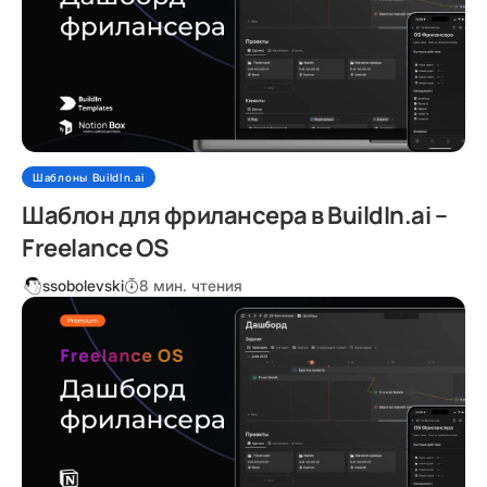
Шаблоны BuildIn.ai
Шаблон для фрилансера в BuildIn.ai –
Freelance OS
ssobolevski
8 мин. чтения