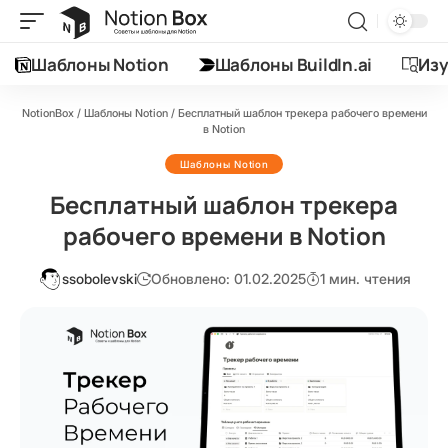
Шаблоны Notion
Шаблоны BuildIn.ai
Изу
NotionBox
/
Шаблоны Notion
/
Бесплатный шаблон трекера рабочего времени
в Notion
Шаблоны Notion
Бесплатный шаблон трекера
рабочего времени в Notion
ssobolevski
Обновлено: 01.02.2025
1 мин. чтения