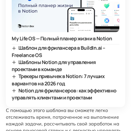
My Life OS — Полный планер жизни в Notion
Шаблон для фрилансера в BuildIn.ai –
Freelance OS
Шаблоны Notion для управления
проектами в команде
Трекеры привычек в Notion: 7 лучших
вариантов на 2026 год
Notion для фрилансеров: как эффективно
управлять клиентами и проектами
С помощью этого шаблона вы сможете легко
отслеживать время, потраченное на выполнение
каждой задачи, рассчитывать свой заработок на
основе почасовой ставки и с легкостью управлять