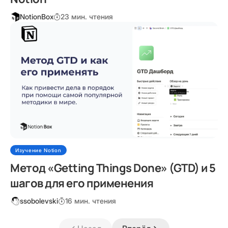
NotionBox
23 мин. чтения
Изучение Notion
Метод «Getting Things Done» (GTD) и 5
шагов для его применения
ssobolevski
16 мин. чтения